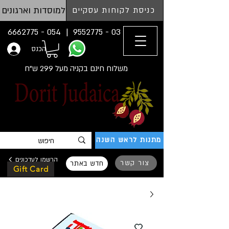
למוסדות וארגונים
כניסת לקוחות עסקיים
054 - 6662775
03 - 9552775 |
הכנס
משלוח חינם בקניה מעל 299 ש"ח
מתנות לראש השנה
הרשמו לעדכונים
צור קשר
חדש באתר
Gift Card