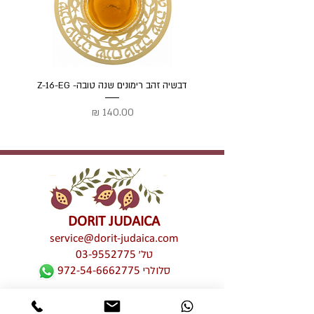
דבשיה זהב רימונים שנה טובה- Z-16-EG
דבשיה
מחיר
DORIT JUDAICA
service@dorit-judaica.com
טל'
03-9552775
סלולרי
972-54-6662775
כל זכויות קניין רוחני שמורות © לדורית קליין –