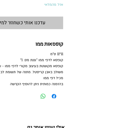
אזל מהמלאי
עדכנו אותי כשחוזר למל
קופסאות ממו
11*11 ס"מ
קופסא לדפי ממו "גננת מס. 1"
קופסא מקושטת בעיצוב מקורי לדפי ממו - עיט
משולב באבן קריסטל. מתנה של תשומת לב ב
מכיל דפי ממו
בהזמנה כמותית ניתן להוסיף הקדשה
אולי יעניין אותך גם