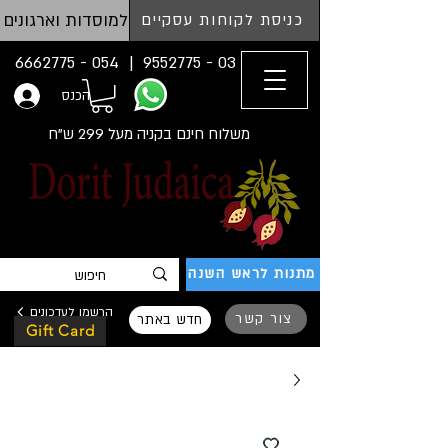
למוסדות וארגונים
כניסת לקוחות עסקיים
054 - 6662775
03 - 9552775 |
הכנס
משלוח חינם בקניה מעל 299 ש"ח
מתנות לראש השנה
הרשמו לעדכונים
צור קשר
חדש באתר
Gift Card