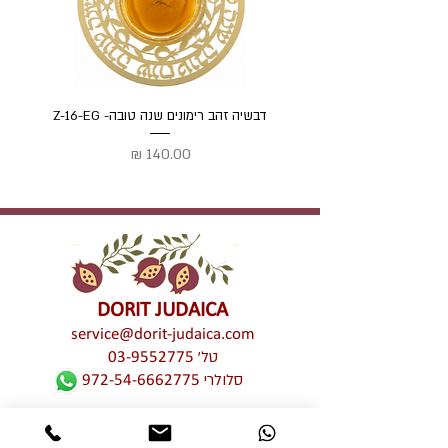
דגם זה הוא דגם מוקטן של מק"ט P-20. גודל אידאלי
לנישות, עמודי תמיכה ועוד.
דבשיה זהב רימונים שנה טובה- Z-16-EG
דבשיה
מחיר
DORIT JUDAICA
service@dorit-judaica.com
טל'
03-9552775
סלולרי
972-54-6662775
כל זכויות קניין רוחני שמורות © לדורית קליין –
דורית יודאיקה. אין לעשות כל שימוש מכל סוג