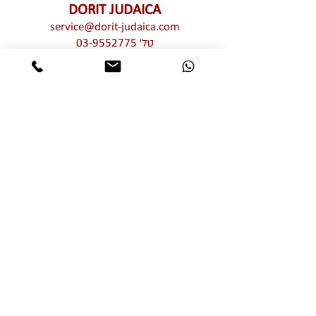
DORIT JUDAICA
service@dorit-judaica.com
טל'
03-9552775
סלולרי
972-54-6662775
כל זכויות קניין רוחני שמורות © לדורית קליין –
דורית יודאיקה. אין לעשות כל שימוש מכל סוג
שהוא, בין פרטי בין מסחרי, חלקי ו/או מלא,
בתמונות ו/או בעיצובים ו/או בטקסטים ו/או
בגרפיקה ו/או בטיפוגרפיקה של יצירות האמנות
המוצגות באתר זה ללא אישור מפורש מראש
ובכתב של דורית יודאיקה. שימוש בלתי מורשה
מהווה הפרת זכויות קניין רוחני וזכויות יוצרים
של דורית יודאיקה
אותיות מרחפות
מוצרי שבת חגים ומועדים
רימוני קישוט
הדלקת נרות
חמסות
תליוני קיר
בתי מזוזה
תמונות תפילות וברכות
עצובי שולחן לשבת וחג
פרח עם ברכה
מתנות ומזכרות לאירועים
נטלות ומגבות ידיים
למוסדות ואגונים