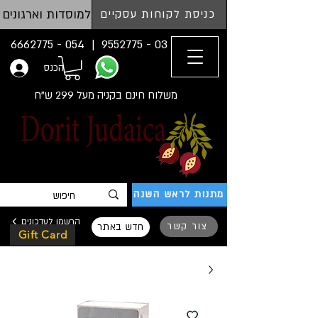
למוסדות וארגונים
כניסת לקוחות עסקיים
054 - 6662775
03 - 9552775 |
הכנס
משלוח חינם בקניה מעל 299 ש"ח
מתנות לראש השנה
הרשמו לעדכונים
צור קשר
חדש באתר
Gift Card