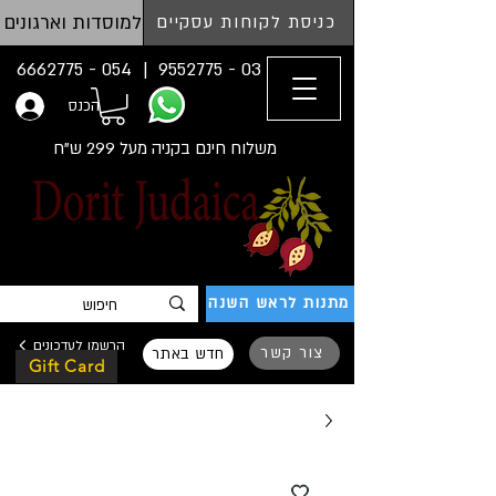
למוסדות וארגונים
כניסת לקוחות עסקיים
054 - 6662775
03 - 9552775 |
הכנס
משלוח חינם בקניה מעל 299 ש"ח
מתנות לראש השנה
הרשמו לעדכונים
צור קשר
חדש באתר
Gift Card