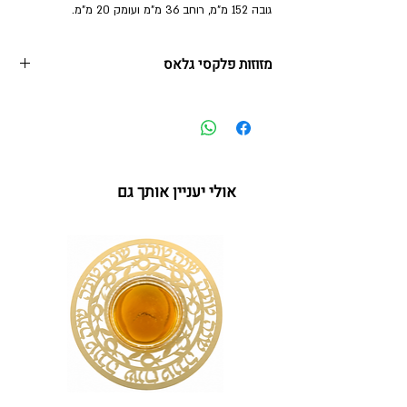
גובה 152 מ"מ, רוחב 36 מ"מ ועומק 20 מ"מ.
מזוזות פלקסי גלאס
שילוב של אלגנטיות, פשטות וחגיגיות, עם עיצוב נקי
ומעודן המדגיש את היופי והשקיפות של החומר.
הסדרה מגיעה במגוון גוונים לבחירה, כאשר על כל בית
מזוזה מתנוססת אות "ש" מאורכת ומרשימה בכסף או
אולי יעניין אותך גם
בזהב לבחירתכם.
בית המזוזה עשוי פלקסיגלאס וקיים בשני גדלים
* הקלף שבתמונה הוא להמחשה בלבד, הבית מגיע
ללא קלף)
לקלף בגודל 12 ס"מ:
קיים בלבן, בורדו, כחול, אפור כהה, כסף בהיר וזהב
מידות:
גובה 152 מ"מ, רוחב 36 מ"מ ועומק 20 מ"מ.