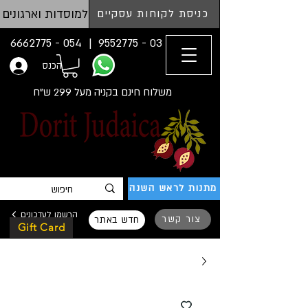
למוסדות וארגונים
כניסת לקוחות עסקיים
054 - 6662775
03 - 9552775 |
הכנס
משלוח חינם בקניה מעל 299 ש"ח
מתנות לראש השנה
הרשמו לעדכונים
צור קשר
חדש באתר
Gift Card