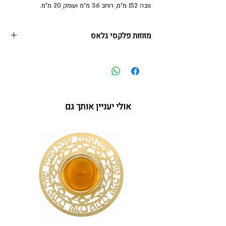
גובה 152 מ"מ, רוחב 36 מ"מ ועומק 20 מ"מ.
מזוזות פלקסי גלאס
שילוב של אלגנטיות, פשטות וחגיגיות, עם עיצוב נקי
ומעודן המדגיש את היופי והשקיפות של החומר.
הסדרה מגיעה במגוון גוונים לבחירה, כאשר על כל בית
מזוזה מתנוססת אות "ש" מאורכת ומרשימה בכסף או
אולי יעניין אותך גם
בזהב לבחירתכם.
בית המזוזה עשוי פלקסיגלאס וקיים בשני גדלים
* הקלף שבתמונה הוא להמחשה בלבד, הבית מגיע
ללא קלף)
לקלף בגודל 12 ס"מ:
קיים בלבן, בורדו, כחול, אפור כהה, כסף בהיר וזהב
מידות:
גובה 152 מ"מ, רוחב 36 מ"מ ועומק 20 מ"מ.