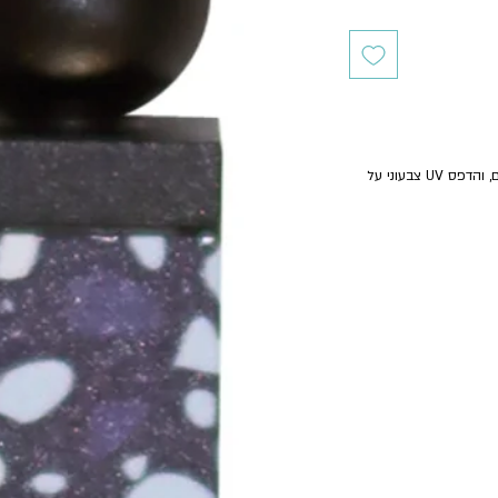
בית מזוזה - צינורית אלומיניום בסגירת חרוזים, והדפס UV צבעוני על