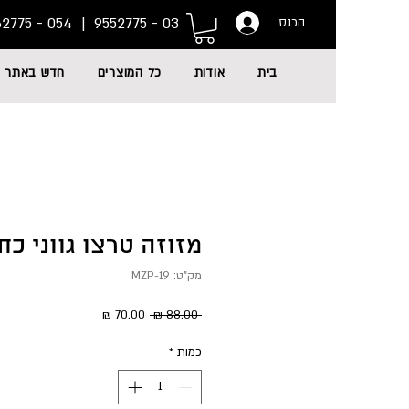
054 - 6662775
03 - 9552775 |
הכנס
בית
אודות
כל המוצרים
חדש באתר
מזוזה טרצו גווני כחול - 9
מק"ט: MZP-19
מחיר
מחיר
 ‏88.00 ‏₪ 
רגיל
מבצע
כמות
*