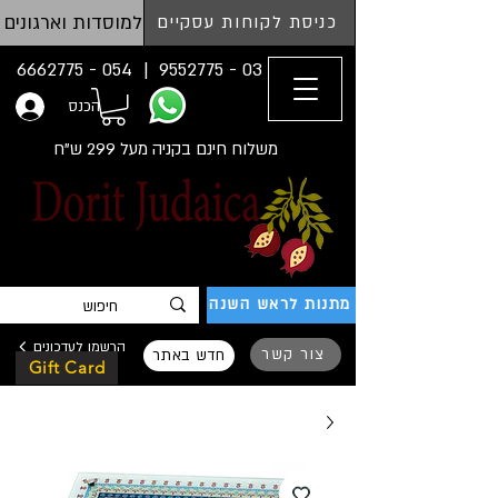
למוסדות וארגונים
כניסת לקוחות עסקיים
054 - 6662775
03 - 9552775 |
הכנס
משלוח חינם בקניה מעל 299 ש"ח
מתנות לראש השנה
הרשמו לעדכונים
צור קשר
חדש באתר
Gift Card