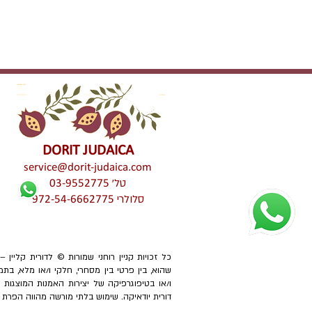
DORIT JUDAICA
service@dorit-judaica.com
טל'
03-9552775
סלולרי
972-54-6662775
כל זכויות קניין רוחני שמורות © לדורית קליין 
שהוא, בין פרטי בין מסחרי, חלקי ו/או מלא, בתמ
ו/או בטיפוגרפיקה של יצירות האמנות המוצגו
דורית יודאיקה. שימוש בלתי מורשה מהווה הפרת זכוי