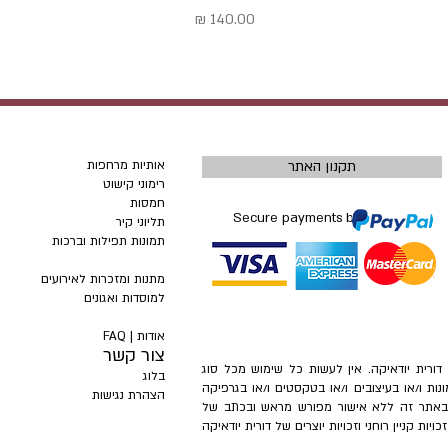
מחיר
תקנון האתר
אותיות מרחפות
רימוני קישוט
חמסות
Secure payments by
תליוני קיר
תמונות תפילות וברכות
מתנות ומזכרות לאירועים
למוסדות ואגונים
אודות |
FAQ
צור קשר
– דורית יודאיקה. אין לעשות כל שימוש מכל סוג
בלוג
ונות ו/או בעיצובים ו/או בטקסטים ו/או בגרפיקה
הצהרת נגישות
ת באתר זה ללא אישור מפורש מראש ובכתב של
ות קניין רוחני וזכויות יוצרים של דורית יודאיקה