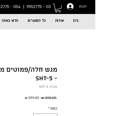
054 - 6662775
03 - 9552775 |
הכנס
בית
אודות
כל המוצרים
חדש באתר
מגש חלה/פמוטים מג
- SHT-5
מק"ט: SHT-5
מחיר
מחיר
 ‏398.00 ‏₪ 
רגיל
מבצע
כמות
*