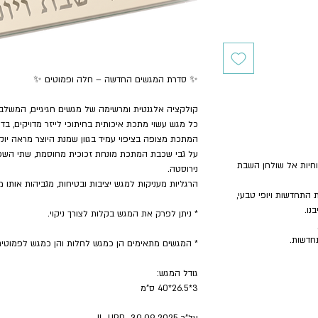
✨ סדרת המגשים החדשה – חלה ופמוטים ✨
קולקציה אלגנטית ומרשימה של מגשים חגיגיים, המשלבים
כל מגש עשוי מתכת איכותית בחיתוכי לייזר מדויקים, בדו
המתכת מצופה בציפוי עמיד בגוון שמנת היוצר מראה יוקרת
על גבי שכבת המתכת מונחת זכוכית מחוסמת, שתי השכב
וחיות אל שולחן השבת
נירוסטה.
הרגליות מעניקות למגש יציבות ובטיחות, מגביהות אותו 
 התחדשות ויופי טבעי,
נו.
* ניתן לפרק את המגש בקלות לצורך ניקוי.
חדשות.
* המגשים מתאימים הן כמגש לחלות והן כמגש לפמוטים
גודל המגש:
3*26.5*40 ס"מ
על"ר 30.09.2025 IL-URD