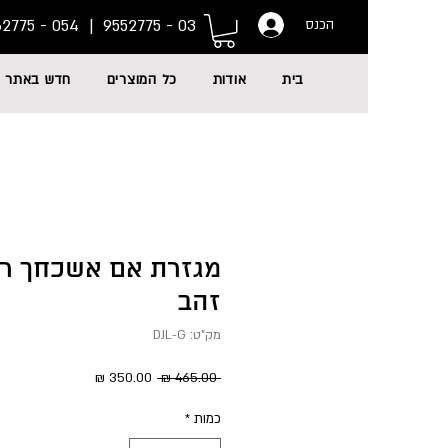
054 - 6662775
03 - 9552775 |
הכנס
בית
אודות
כל המוצרים
חדש באתר
מגזרת אם אשכחך רו
זהב
מק"ט: DJL-G
מחיר
מחיר
 ‏465.00 ‏₪ 
רגיל
מבצע
כמות
*