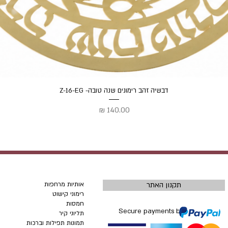
תצוגה מהירה
דבשיה זהב רימונים שנה טובה- Z-16-EG
מחיר
תקנון האתר
אותיות מרחפות
רימוני קישוט
חמסות
Secure payments by
תליוני קיר
תמונות תפילות וברכות