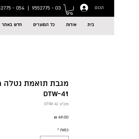
054 - 6662775
03 - 9552775 |
הכנס
בית
אודות
כל המוצרים
חדש באתר
מגבת תואמת נטלה רי
DTW-41
מק"ט: DTW-41
מחיר
כמות
*