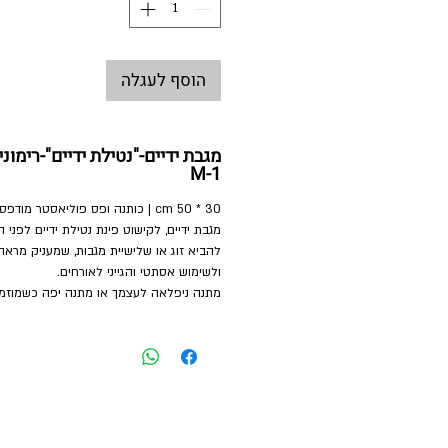
הוסף לעגלה
מגבת ידיים-"נטילת ידיים"-רימו
M-1
30 * 50 cm | כותנה ופס פוליאסטר מודפס
מגבת ידיים, לקישוט פינת נטילת ידיים לפני
להביא זוג או שלישיית מגבות, שמעניק מראה
ולשימוש אסתטי והגייני לאורחים.
מתנה ניפלאה לעצמך או מתנה יפה כשמוזמ