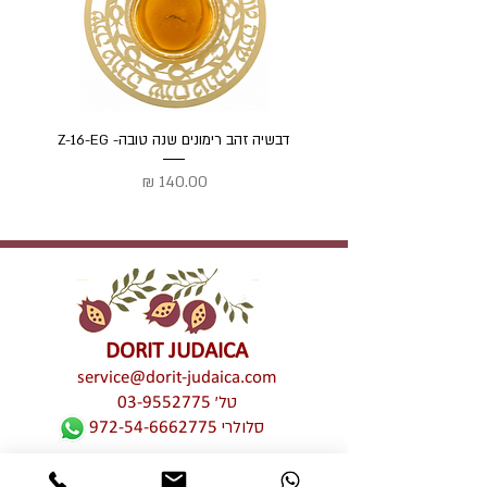
דבשיה זהב רימונים שנה טובה- Z-16-EG
דבשיה
מחיר
DORIT JUDAICA
service@dorit-judaica.com
טל'
03-9552775
סלולרי
972-54-6662775
כל זכויות קניין רוחני שמורות © לדורית קליין –