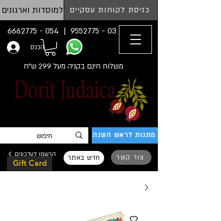
למוסדות וארגונים
כניסת לקוחות עסקיים
054 - 6662775
03 - 9552775 |
הכנס
משלוח חינם בקניה מעל 299 ש"ח
מתנות לראש השנה
הרשמו לעדכונים
צור קשר
חדש באתר
Gift Card