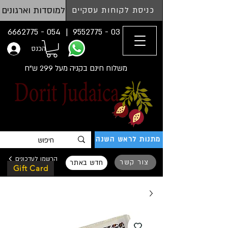
למוסדות וארגונים
כניסת לקוחות עסקיים
054 - 6662775
03 - 9552775 |
הכנס
משלוח חינם בקניה מעל 299 ש"ח
מתנות לראש השנה
הרשמו לעדכונים
צור קשר
חדש באתר
Gift Card