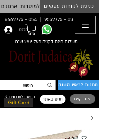
למוסדות וארגונים
כניסת לקוחות עסקיים
054 - 6662775
03 - 9552775 |
הכנס
משלוח חינם בקניה מעל 299 ש"ח
מתנות לראש השנה
הרשמו לעדכונים
צור קשר
חדש באתר
Gift Card