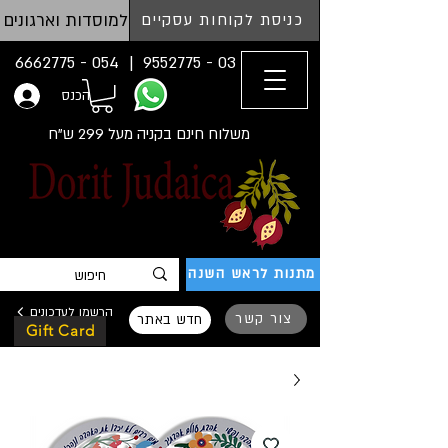
למוסדות וארגונים
כניסת לקוחות עסקיים
054 - 6662775
03 - 9552775 |
הכנס
משלוח חינם בקניה מעל 299 ש"ח
מתנות לראש השנה
הרשמו לעדכונים
צור קשר
חדש באתר
Gift Card