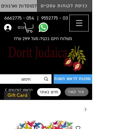
למוסדות וארגונים
כניסת לקוחות עסקיים
054 - 6662775
03 - 9552775 |
הכנס
משלוח חינם בקניה מעל 299 ש"ח
מתנות לראש השנה
הרשמו לעדכונים
צור קשר
חדש באתר
Gift Card