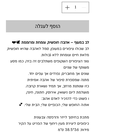
הוסף לעגלה
לב במעוף – אהבה חופשית, צומחת ומרוממת
🕊️❤️
לב שכולו ציפורים במעופן, סמל לאהבה שהיא חופשית,
מלאת חיים וצומחת ללא גבולות.
גווני הציפורים השקופים משתלבים זה בזה, כמו מסע
משותף של שניים
שונים אך מחוברים, נפרדים אך עפים יחד.
מתנה שמספרת סיפור של אהבה אמיתית
כזו שנותנת מרחב, אך תמיד נשארת קרובה.
מושלמת ליום נישואין, אירוסין, חתונה, חינה,
ו פשוט כדי להזכיר לאדם אהוב:
את/ה החופש שלי, הכנפיים שלי, הבית שלי. 💕
מתכת בחיתוך לייזר והדפסה צבעונית
כיפופים ליצירת מעין ריחוף של הפריט על הקיר
מידות: 36*38.5 ס”מ