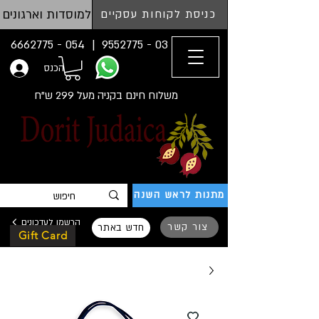
למוסדות וארגונים
כניסת לקוחות עסקיים
054 - 6662775
03 - 9552775 |
הכנס
משלוח חינם בקניה מעל 299 ש"ח
מתנות לראש השנה
הרשמו לעדכונים
צור קשר
חדש באתר
Gift Card