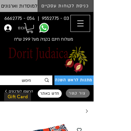
למוסדות וארגונים
כניסת לקוחות עסקיים
054 - 6662775
03 - 9552775 |
הכנס
משלוח חינם בקניה מעל 299 ש"ח
מתנות לראש השנה
הרשמו לעדכונים
צור קשר
חדש באתר
Gift Card