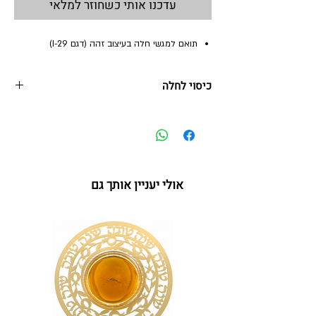
עדכנו אותי כשחוזר למלאי
תואם למגשי חלה בעיצוב זהה (דגם I-29)
כיסוי לחלה
40*50 ס"מ
כיסוי לחלה
אפשר לכבס במכונת כביסה עד 30 מעלות
על"ר 02.25 IL-URD
אולי יעניין אותך גם