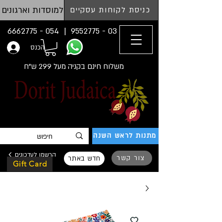
למוסדות וארגונים
כניסת לקוחות עסקיים
054 - 6662775
03 - 9552775 |
הכנס
משלוח חינם בקניה מעל 299 ש"ח
מתנות לראש השנה
הרשמו לעדכונים
צור קשר
חדש באתר
Gift Card