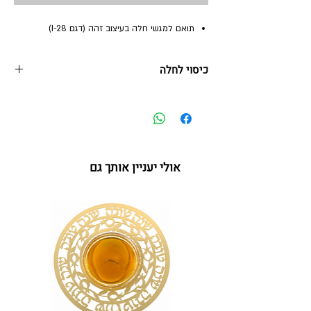
תואם למגשי חלה בעיצוב זהה (דגם I-28)
כיסוי לחלה
40*50 ס"מ
כיסוי לחלה
אפשר לכבס במכונת כביסה עד 30 מעלות
על"ר 02.25 IL-URD
אולי יעניין אותך גם