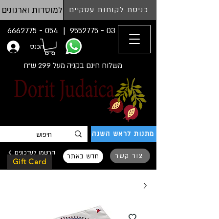
למוסדות וארגונים
כניסת לקוחות עסקיים
054 - 6662775
03 - 9552775 |
הכנס
משלוח חינם בקניה מעל 299 ש"ח
מתנות לראש השנה
הרשמו לעדכונים
צור קשר
חדש באתר
Gift Card