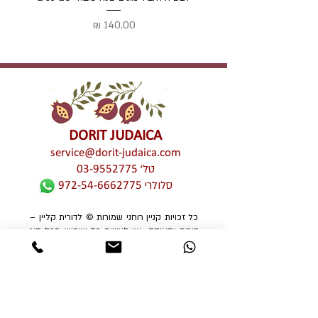
מחיר
DORIT JUDAICA
service@dorit-judaica.com
טל'
03-9552775
סלולרי
972-54-6662775
כל זכויות קניין רוחני שמורות © לדורית קליין –
דורית יודאיקה. אין לעשות כל שימוש מכל סוג
שהוא, בין פרטי בין מסחרי, חלקי ו/או מלא,
בתמונות ו/או בעיצובים ו/או בטקסטים ו/או
בגרפיקה ו/או בטיפוגרפיקה של יצירות האמנות
המוצגות באתר זה ללא אישור מפורש מראש
ובכתב של דורית יודאיקה. שימוש בלתי מורשה
מהווה הפרת זכויות קניין רוחני וזכויות יוצרים