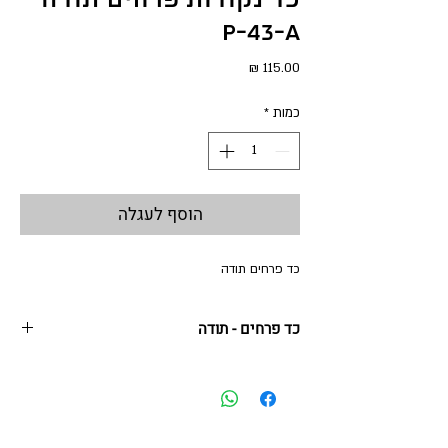
P-43-A
מחיר
כמות
*
הוסף לעגלה
כד פרחים תודה
כד פרחים - תודה
16*22.5*5 ס"מ | מתכת
כד פרחים צבעונים, צבעוני להוקרת תודה - מתנה
משמחת ומרגשת שנישארת לתמיד.