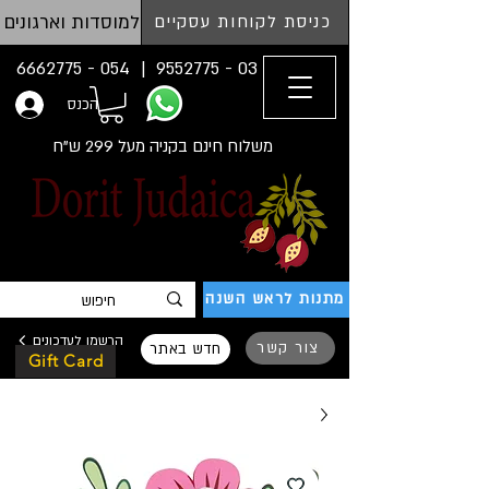
למוסדות וארגונים
כניסת לקוחות עסקיים
054 - 6662775
03 - 9552775 |
הכנס
משלוח חינם בקניה מעל 299 ש"ח
מתנות לראש השנה
הרשמו לעדכונים
צור קשר
חדש באתר
Gift Card