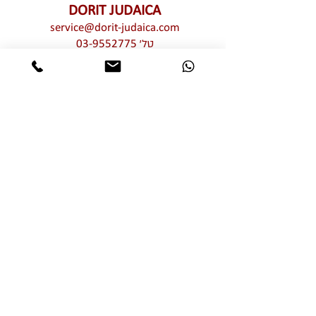
DORIT JUDAICA
service@dorit-judaica.com
טל'
03-9552775
סלולרי
972-54-6662775
כל זכויות קניין רוחני שמורות © לדורית קליין –
דורית יודאיקה. אין לעשות כל שימוש מכל סוג
שהוא, בין פרטי בין מסחרי, חלקי ו/או מלא,
בתמונות ו/או בעיצובים ו/או בטקסטים ו/או
בגרפיקה ו/או בטיפוגרפיקה של יצירות האמנות
המוצגות באתר זה ללא אישור מפורש מראש
ובכתב של דורית יודאיקה. שימוש בלתי מורשה
מהווה הפרת זכויות קניין רוחני וזכויות יוצרים
של דורית יודאיקה
אותיות מרחפות
מוצרי שבת חגים ומועדים
רימוני קישוט
הדלקת נרות
חמסות
תליוני קיר
בתי מזוזה
תמונות תפילות וברכות
עצובי שולחן לשבת וחג
פרח עם ברכה
מתנות ומזכרות לאירועים
נטלות ומגבות ידיים
למוסדות ואגונים