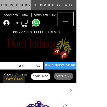
למוסדות וארגונים
כניסת לקוחות עסקיים
054 - 6662775
03 - 9552775 |
הכנס
משלוח חינם בקניה מעל 299 ש"ח
מתנות לראש השנה
הרשמו לעדכונים
צור קשר
חדש באתר
Gift Card