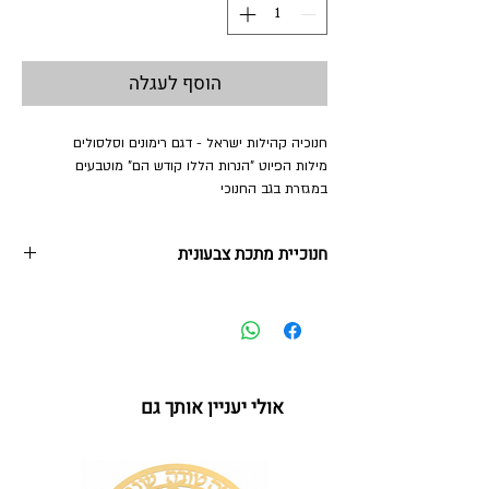
הוסף לעגלה
חנוכיה קהילות ישראל - דגם רימונים וסלסולים
מילות הפיוט "הנרות הללו קודש הם" מוטבעים
במגזרת בגב החנוכי
חנוכיית מתכת צבעונית
7.5*24*30 ס"מ
החנוכיה מגיעה עם כוסיות אלומיניום להדלקת נרות
חנוכה
* החנוכיות מתאימות גם לערכות השמן המוכנות למי
אולי יעניין אותך גם
שרוצה להדר ולהדליק בשמן
** ניתן לתלות את החנוכיה כחנוכיית קיר לקישוט במשך
כל ימות השנה