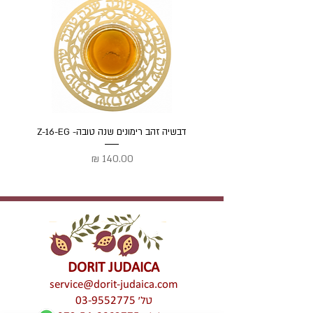
דבשיה זהב רימונים שנה טובה- Z-16-EG
דבשיה
מחיר
DORIT JUDAICA
service@dorit-judaica.com
טל'
03-9552775