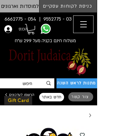
למוסדות וארגונים
כניסת לקוחות עסקיים
054 - 6662775
03 - 9552775 |
הכנס
משלוח חינם בקניה מעל 299 ש"ח
מתנות לראש השנה
הרשמו לעדכונים
צור קשר
חדש באתר
Gift Card