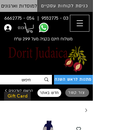
למוסדות וארגונים
כניסת לקוחות עסקיים
054 - 6662775
03 - 9552775 |
הכנס
משלוח חינם בקניה מעל 299 ש"ח
מתנות לראש השנה
הרשמו לעדכונים
צור קשר
חדש באתר
Gift Card