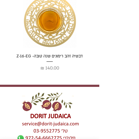
דבשיה זהב רימונים שנה טובה- Z-16-EG
דבשיה
מחיר
DORIT JUDAICA
service@dorit-judaica.com
טל'
03-9552775
סלולרי
972-54-6662775