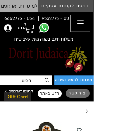
למוסדות וארגונים
כניסת לקוחות עסקיים
054 - 6662775
03 - 9552775 |
הכנס
משלוח חינם בקניה מעל 299 ש"ח
מתנות לראש השנה
הרשמו לעדכונים
צור קשר
חדש באתר
Gift Card