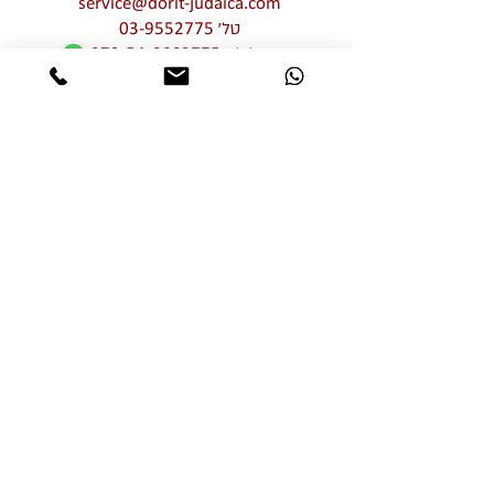
service@dorit-judaica.com
טל'
03-9552775
סלולרי
972-54-6662775
כל זכויות קניין רוחני שמורות © לדורית קליין –
דורית יודאיקה. אין לעשות כל שימוש מכל סוג
שהוא, בין פרטי בין מסחרי, חלקי ו/או מלא,
בתמונות ו/או בעיצובים ו/או בטקסטים ו/או
בגרפיקה ו/או בטיפוגרפיקה של יצירות האמנות
המוצגות באתר זה ללא אישור מפורש מראש
ובכתב של דורית יודאיקה. שימוש בלתי מורשה
מהווה הפרת זכויות קניין רוחני וזכויות יוצרים
של דורית יודאיקה
אותיות מרחפות
מוצרי שבת חגים ומועדים
רימוני קישוט
הדלקת נרות
חמסות
תליוני קיר
בתי מזוזה
תמונות תפילות וברכות
עצובי שולחן לשבת וחג
פרח עם ברכה
מתנות ומזכרות לאירועים
נטלות ומגבות ידיים
למוסדות ואגונים
מתנות לראש השנה
אודות |
FAQ
חנוכיות מעוצבות