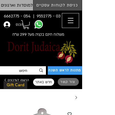
למוסדות וארגונים
כניסת לקוחות עסקיים
054 - 6662775
03 - 9552775 |
הכנס
משלוח חינם בקניה מעל 299 ש"ח
מתנות לראש השנה
הרשמו לעדכונים
צור קשר
חדש באתר
Gift Card