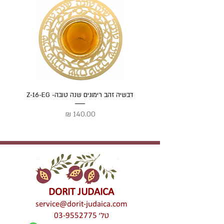
דבשיה זהב רימונים שנה טובה- Z-16-EG
דבשיה
מחיר
DORIT JUDAICA
service@dorit-judaica.com
טל'
03-9552775