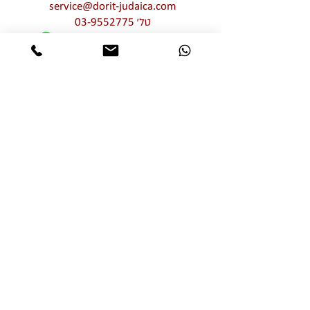
service@dorit-judaica.com
טל'
03-9552775
סלולרי
972-54-6662775
כל זכויות קניין רוחני שמורות © לדורית קליין –
דורית יודאיקה. אין לעשות כל שימוש מכל סוג
שהוא, בין פרטי בין מסחרי, חלקי ו/או מלא,
בתמונות ו/או בעיצובים ו/או בטקסטים ו/או
בגרפיקה ו/או בטיפוגרפיקה של יצירות האמנות
המוצגות באתר זה ללא אישור מפורש מראש
ובכתב של דורית יודאיקה. שימוש בלתי מורשה
מהווה הפרת זכויות קניין רוחני וזכויות יוצרים
של דורית יודאיקה
אותיות מרחפות
מוצרי שבת חגים ומועדים
רימוני קישוט
הדלקת נרות
חמסות
תליוני קיר
בתי מזוזה
תמונות תפילות וברכות
עצובי שולחן לשבת וחג
פרח עם ברכה
מתנות ומזכרות לאירועים
נטלות ומגבות ידיים
למוסדות ואגונים
מתנות לראש השנה