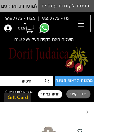
למוסדות וארגונים
כניסת לקוחות עסקיים
054 - 6662775
03 - 9552775 |
הכנס
משלוח חינם בקניה מעל 299 ש"ח
מתנות לראש השנה
הרשמו לעדכונים
צור קשר
חדש באתר
Gift Card