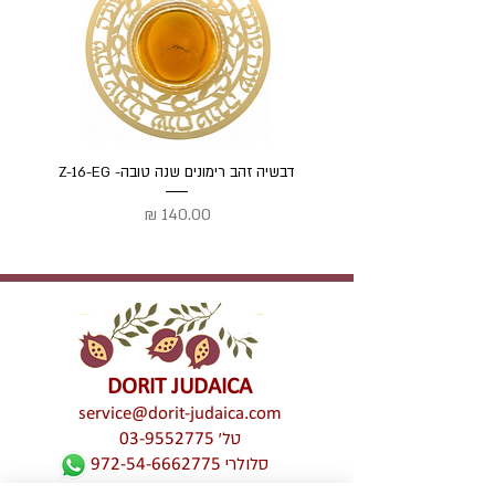
דבשיה זהב רימונים שנה טובה- Z-16-EG
דבשיה
מחיר
DORIT JUDAICA
service@dorit-judaica.com
טל'
03-9552775
סלולרי
972-54-6662775