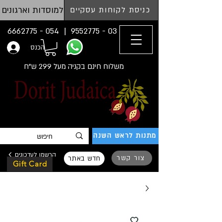
למוסדות וארגונים
כניסת לקוחות עסקיים
054 - 6662775
03 - 9552775 |
הכנס
משלוח חינם בקניה מעל 299 ש"ח
מתנות לראש השנה
הרשמו לעדכונים
צור קשר
חדש באתר
Gift Card