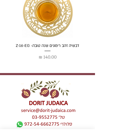
דבשיה זהב רימונים שנה טובה- Z-16-EG
דבשיה
מחיר
DORIT JUDAICA
service@dorit-judaica.com
טל'
03-9552775
סלולרי
972-54-6662775