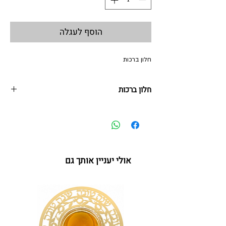
הוסף לעגלה
חלון ברכות
חלון ברכות
38*33 ס"מ | מתכת החיתוך לייזר
תכשיט קיר - פריט קישוט ייחודי - דבוקת אותיות
במגזרת מתכת
הפריט מעוצב לתליה ב"ריחוף" מהקיר היוצרת נוכחות
מרשימה וצללית של האותיות על הקיר בהתאם
אולי יעניין אותך גם
לתאורה.
מסגרת ייחודית בצורת חלון וינטג' צבעוני עם ברכות,
אדנית פרחים וזוג יונים,
הטקסט מהשיר "אמן" שהשתתף באירויזיון בשנת
1995, מילים: חמוטל בן זאב
"ותן ברכת שלום ושמור על ביתנו
קרב אותנו לחלום שבתוכנו