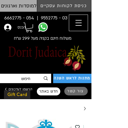
למוסדות וארגונים
כניסת לקוחות עסקיים
054 - 6662775
03 - 9552775 |
הכנס
משלוח חינם בקניה מעל 299 ש"ח
מתנות לראש השנה
הרשמו לעדכונים
צור קשר
חדש באתר
Gift Card