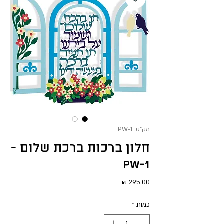
מק"ט: PW-1
חלון ברכות ברכת שלום -
PW-1
מחיר
כמות
*