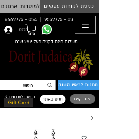
למוסדות וארגונים
כניסת לקוחות עסקיים
054 - 6662775
03 - 9552775 |
הכנס
משלוח חינם בקניה מעל 299 ש"ח
מתנות לראש השנה
הרשמו לעדכונים
צור קשר
חדש באתר
Gift Card