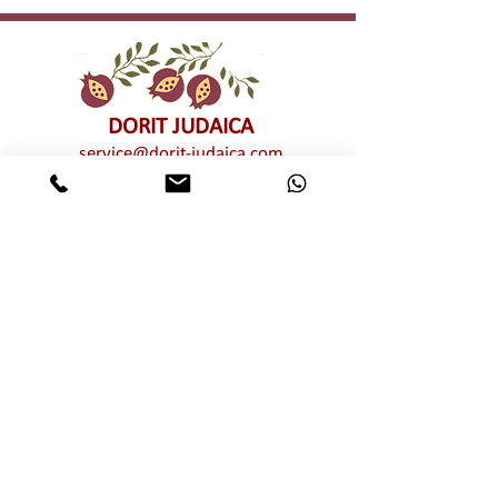
DORIT JUDAICA
service@dorit-judaica.com
טל'
03-9552775
סלולרי
972-54-6662775
כל זכויות קניין רוחני שמורות © לדורית קליין –
דורית יודאיקה. אין לעשות כל שימוש מכל סוג
שהוא, בין פרטי בין מסחרי, חלקי ו/או מלא,
בתמונות ו/או בעיצובים ו/או בטקסטים ו/או
בגרפיקה ו/או בטיפוגרפיקה של יצירות האמנות
המוצגות באתר זה ללא אישור מפורש מראש
ובכתב של דורית יודאיקה. שימוש בלתי מורשה
מהווה הפרת זכויות קניין רוחני וזכויות יוצרים
של דורית יודאיקה
אותיות מרחפות
מוצרי שבת חגים ומועדים
רימוני קישוט
הדלקת נרות