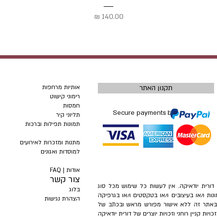
מחיר
תקנון האתר
אותיות מרחפות
רימוני קישוט
חמסות
Secure payments by
תליוני קיר
תמונות תפילות וברכות
מתנות ומזכרות לאירועים
למוסדות ואגונים
אודות |
FAQ
צור קשר
– דורית יודאיקה. אין לעשות כל שימוש מכל סוג
בלוג
ונות ו/או בעיצובים ו/או בטקסטים ו/או בגרפיקה
הצהרת נגישות
ת באתר זה ללא אישור מפורש מראש ובכתב של
ות קניין רוחני וזכויות יוצרים של דורית יודאיקה