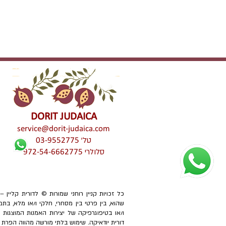
DORIT JUDAICA
service@dorit-judaica.com
טל'
03-9552775
סלולרי
972-54-6662775
כל זכויות קניין רוחני שמורות © לדורית קליין 
שהוא, בין פרטי בין מסחרי, חלקי ו/או מלא, בתמ
ו/או בטיפוגרפיקה של יצירות האמנות המוצגו
דורית יודאיקה. שימוש בלתי מורשה מהווה הפרת זכוי