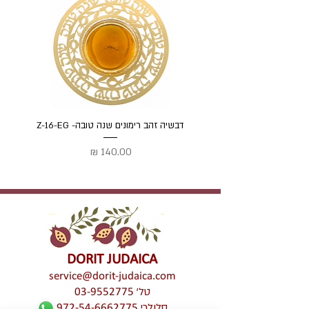
דבשיה זהב רימונים שנה טובה- Z-16-EG
דבשיה
מחיר
DORIT JUDAICA
service@dorit-judaica.com
טל'
03-9552775
סלולרי
972-54-6662775