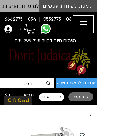
למוסדות וארגונים
כניסת לקוחות עסקיים
054 - 6662775
03 - 9552775 |
הכנס
משלוח חינם בקניה מעל 299 ש"ח
מתנות לראש השנה
הרשמו לעדכונים
צור קשר
חדש באתר
Gift Card