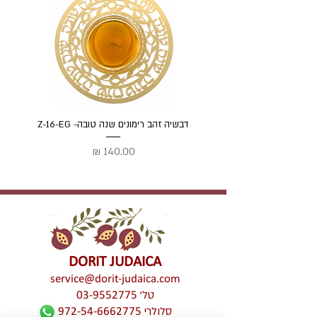
דבשיה זהב רימונים שנה טובה- Z-16-EG
דבשיה
מחיר
DORIT JUDAICA
service@dorit-judaica.com
טל'
03-9552775
סלולרי
972-54-6662775