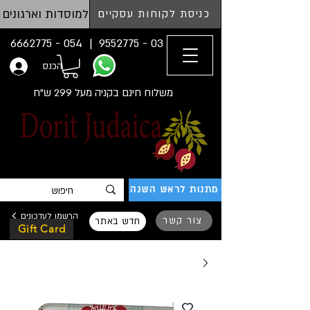
למוסדות וארגונים
כניסת לקוחות עסקיים
054 - 6662775
03 - 9552775 |
הכנס
משלוח חינם בקניה מעל 299 ש"ח
מתנות לראש השנה
הרשמו לעדכונים
צור קשר
חדש באתר
Gift Card