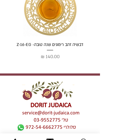
דבשיה זהב רימונים שנה טובה- Z-16-EG
דבשיה
מחיר
DORIT JUDAICA
service@dorit-judaica.com
טל'
03-9552775
סלולרי
972-54-6662775