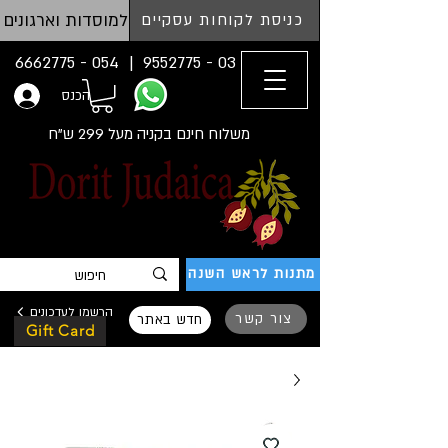
למוסדות וארגונים
כניסת לקוחות עסקיים
054 - 6662775
03 - 9552775 |
הכנס
משלוח חינם בקניה מעל 299 ש"ח
מתנות לראש השנה
הרשמו לעדכונים
צור קשר
חדש באתר
Gift Card