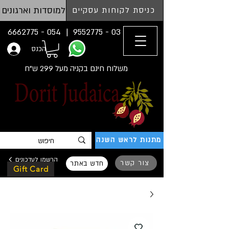
למוסדות וארגונים
כניסת לקוחות עסקיים
054 - 6662775
03 - 9552775 |
הכנס
משלוח חינם בקניה מעל 299 ש"ח
מתנות לראש השנה
הרשמו לעדכונים
צור קשר
חדש באתר
Gift Card