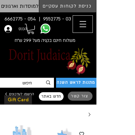
למוסדות וארגונים
כניסת לקוחות עסקיים
054 - 6662775
03 - 9552775 |
הכנס
משלוח חינם בקניה מעל 299 ש"ח
מתנות לראש השנה
הרשמו לעדכונים
צור קשר
חדש באתר
Gift Card