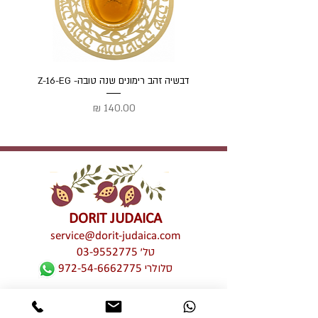
דבשיה זהב רימונים שנה טובה- Z-16-EG
דבשיה
מחיר
DORIT JUDAICA
service@dorit-judaica.com
טל'
03-9552775
סלולרי
972-54-6662775
כל זכויות קניין רוחני שמורות © לדורית קליין –
דורית יודאיקה. אין לעשות כל שימוש מכל סוג