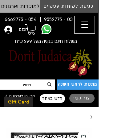
למוסדות וארגונים
כניסת לקוחות עסקיים
054 - 6662775
03 - 9552775 |
הכנס
משלוח חינם בקניה מעל 299 ש"ח
מתנות לראש השנה
הרשמו לעדכונים
צור קשר
חדש באתר
Gift Card