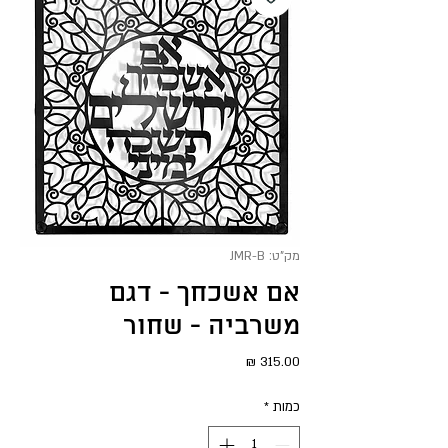
מק"ט: JMR-B
אם אשכחך - דגם
משרביה - שחור
מחיר
כמות
*